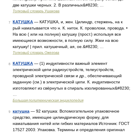
две катушки черных. 2. В различных&#8230; …
Толковый словарь Ушакова
КАТУШКА
— КАТУШКА, и, жен. Цилиндр, стержень, на к
7
рый наматывается что н. К. ниток. К. проволоки, провода. •
На всю ( или на полную) катушку (прост.) используя все
имеющиеся возможности, в полную силу. Жми на всю
катушку! | прил. катушечный, ая, ое.&#8230; …
Толковый словарь Ожегова
КАТУШКА
— (1) индуктивности важный элемент
8
электрической цепи радиоустройств, телеустройств,
проводной электрической связи и др., обеспечивающий
заданную (см.) в электрической цепи. К. индуктивности
изготовляют из свёрнутых в спираль изолированных&#8230;
…
Большая политехническая энциклопедия
катушка
— 92 катушка: Вспомогательное упаковочное
9
средство, имеющее цилиндрическую форму, для
наматывания нитей или гибких материалов Источник: ГОСТ
17527 2003: Упаковка. Термины и определения оригинал