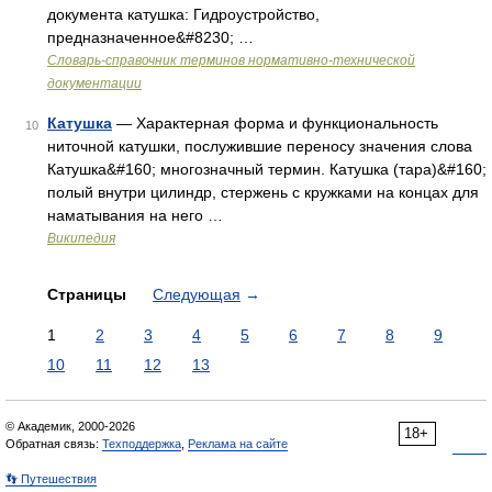
документа катушка: Гидроустройство,
предназначенное&#8230; …
Словарь-справочник терминов нормативно-технической
документации
Катушка
— Характерная форма и функциональность
10
ниточной катушки, послужившие переносу значения слова
Катушка&#160; многозначный термин. Катушка (тара)&#160;
полый внутри цилиндр, стержень с кружками на концах для
наматывания на него …
Википедия
Страницы
Следующая
→
1
2
3
4
5
6
7
8
9
10
11
12
13
© Академик, 2000-2026
18+
Обратная связь:
Техподдержка
,
Реклама на сайте
👣 Путешествия