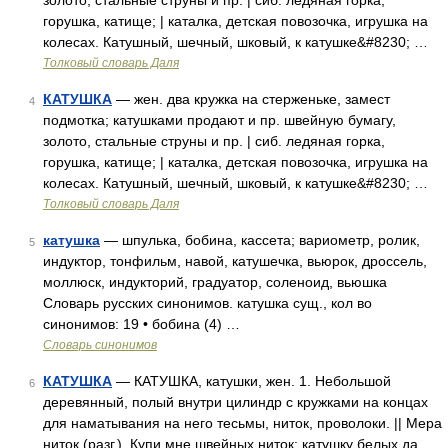
золото, стальные струны и пр. | сиб. ледяная горка,
горушка, катище; | каталка, детская повозочка, игрушка на
колесах. Катушный, шечный, шковый, к катушке&#8230; …
Толковый словарь Даля
КАТУШКА
— жен. два кружка на стерженьке, замест
4
подмотка; катушками продают и пр. швейную бумагу,
золото, стальные струны и пр. | сиб. ледяная горка,
горушка, катище; | каталка, детская повозочка, игрушка на
колесах. Катушный, шечный, шковый, к катушке&#8230; …
Толковый словарь Даля
катушка
— шпулька, бобина, кассета; вариометр, ролик,
5
индуктор, тонфильм, навой, катушечка, вьюрок, дроссель,
моллюск, индукторий, градуатор, соленоид, вьюшка
Словарь русских синонимов. катушка сущ., кол во
синонимов: 19 • бобина (4) …
Словарь синонимов
КАТУШКА
— КАТУШКА, катушки, жен. 1. Небольшой
6
деревянный, полый внутри цилиндр с кружками на концах
для наматывания на него тесьмы, ниток, проволоки. || Мера
ниток (разг.). Купи мне швейных ниток: катушку белых да