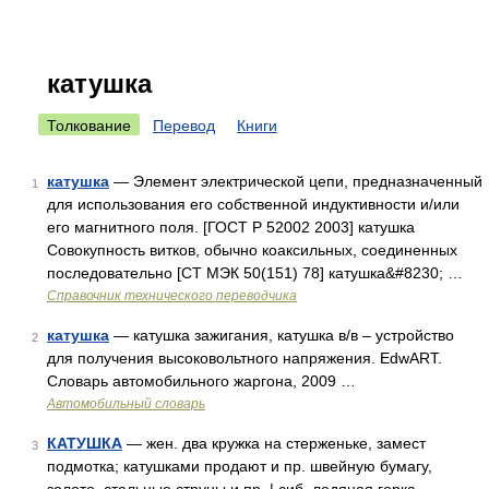
катушка
Толкование
Перевод
Книги
катушка
— Элемент электрической цепи, предназначенный
1
для использования его собственной индуктивности и/или
его магнитного поля. [ГОСТ Р 52002 2003] катушка
Совокупность витков, обычно коаксильных, соединенных
последовательно [СТ МЭК 50(151) 78] катушка&#8230; …
Справочник технического переводчика
катушка
— катушка зажигания, катушка в/в – устройство
2
для получения высоковольтного напряжения. EdwART.
Словарь автомобильного жаргона, 2009 …
Автомобильный словарь
КАТУШКА
— жен. два кружка на стерженьке, замест
3
подмотка; катушками продают и пр. швейную бумагу,